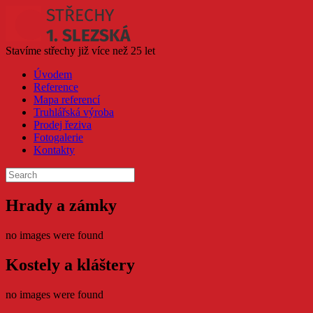
Skip
to
content
Stavíme střechy již více než 25 let
Úvodem
Reference
Mapa referencí
Truhlářská výroba
Prodej řeziva
Fotogalerie
Kontakty
Search
for:
Hrady a zámky
no images were found
Kostely a kláštery
no images were found