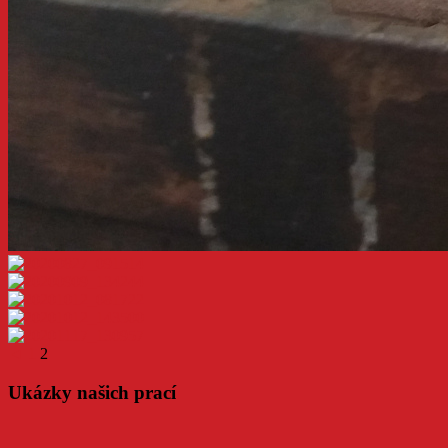
◄
1
2
Ukázky našich prací