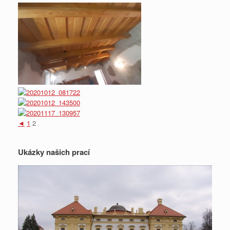
◄
1
2
Ukázky našich prací