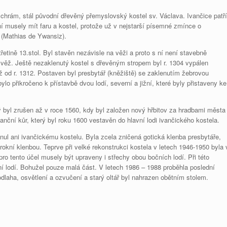
hrám, stál původní dřevěný přemyslovský kostel sv. Václava. Ivančice patří
í musely mít faru a kostel, protože už v nejstarší písemné zmínce o
š (Mathias de Ywansiz).
etině 13.stol. Byl stavěn nezávisle na věži a proto s ní není stavebně
 věž. Ještě nezaklenutý kostel s dřevěným stropem byl r. 1304 vypálen
 od r. 1312. Postaven byl presbytář (kněžiště) se zaklenutím žebrovou
ylo přikročeno k přístavbě dvou lodí, severní a jižní, které byly přistaveny ke
ý byl zrušen až v roce 1560, kdy byl založen nový hřbitov za hradbami města
sanční kůr, který byl roku 1600 vestavěn do hlavní lodi ivančického kostela.
nul ani ivančickému kostelu. Byla zcela zničená gotická klenba presbytáře,
rokní klenbou. Teprve při velké rekonstrukci kostela v letech 1946-1950 byla 
pro tento účel musely být upraveny i střechy obou bočních lodí. Při této
ní lodí. Bohužel pouze malá část. V letech 1986 – 1988 proběhla poslední
laha, osvětlení a ozvučení a starý oltář byl nahrazen obětním stolem.