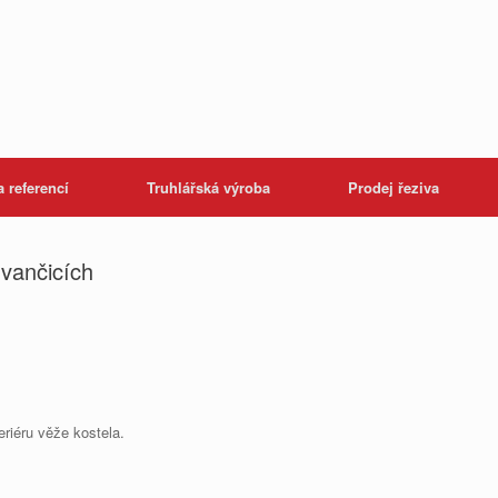
 referencí
Truhlářská výroba
Prodej řeziva
Ivančicích
teriéru věže kostela.