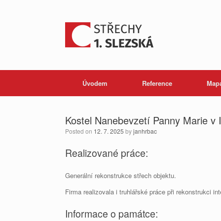
Skip
to
content
Úvodem
Reference
Mapa
Kostel Nanebevzetí Panny Marie v 
Posted on
12. 7. 2025
by
janhrbac
Realizované práce:
Generální rekonstrukce střech objektu.
Firma realizovala i truhlářské práce při rekonstrukci in
Informace o památce: