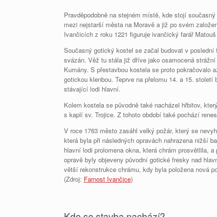
Pravděpodobně na stejném místě, kde stojí současný c
mezi nejstarší města na Moravě a již po svém založen
Ivančicích z roku 1221 figuruje ivančický farář Matou
Současný gotický kostel se začal budovat v poslední tř
svázán. Věž tu stála již dříve jako osamocená strážní
Kumány. S přestavbou kostela se proto pokračovalo až
gotickou klenbou. Teprve na přelomu 14. a 15. století b
stávající lodi hlavní.
Kolem kostela se původně také nacházel hřbitov, kter
s kaplí sv. Trojice. Z tohoto období také pochází rene
V roce 1763 město zasáhl velký požár, který se nevyh
která byla při následných opravách nahrazena nižší ba
hlavní lodi prolomena okna, která chrám prosvětlila, a 
opravě byly objeveny původní gotické fresky nad hlav
větší rekonstrukce chrámu, kdy byla položena nová pod
(Zdroj:
Farnost Ivančice
)
Kde se stavba nachází?