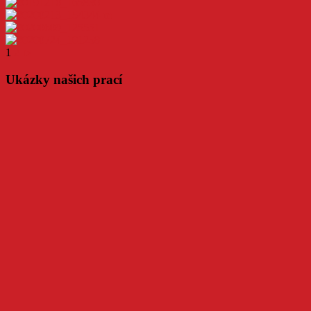
1
2
►
Ukázky našich prací